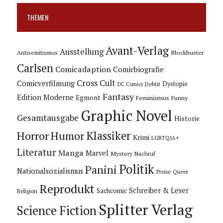
THEMEN
Avant-Verlag
Ausstellung
Blockbuster
Antisemitismus
Carlsen
Comicadaption
Comicbiografie
Cross Cult
Comicverfilmung
Dystopie
Debüt
DC Comics
Fantasy
Edition Moderne
Egmont
Feminismus
Funny
Graphic Novel
Gesamtausgabe
Historie
Horror
Humor
Klassiker
Krimi
LGBTQIA+
Literatur
Manga
Marvel
Mystery
Nachruf
Politik
Panini
Nationalsozialismus
Preise
Queer
Reprodukt
Schreiber & Leser
Sachcomic
Religion
Splitter Verlag
Science Fiction