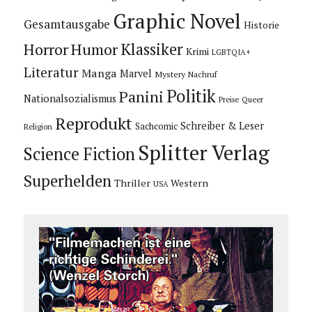
Graphic Novel
Gesamtausgabe
Historie
Horror
Humor
Klassiker
Krimi
LGBTQIA+
Literatur
Manga
Marvel
Mystery
Nachruf
Politik
Panini
Nationalsozialismus
Preise
Queer
Reprodukt
Schreiber & Leser
Sachcomic
Religion
Splitter Verlag
Science Fiction
Superhelden
Thriller
Western
USA