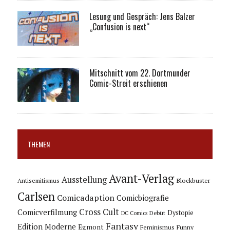
Lesung und Gespräch: Jens Balzer
„Confusion is next“
Mitschnitt vom 22. Dortmunder
Comic-Streit erschienen
THEMEN
Avant-Verlag
Ausstellung
Blockbuster
Antisemitismus
Carlsen
Comicadaption
Comicbiografie
Cross Cult
Comicverfilmung
Dystopie
Debüt
DC Comics
Fantasy
Edition Moderne
Egmont
Feminismus
Funny