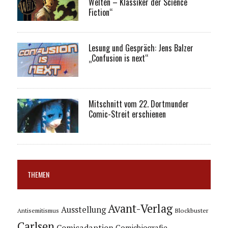
Welten – Klassiker der Science
Fiction“
Lesung und Gespräch: Jens Balzer
„Confusion is next“
Mitschnitt vom 22. Dortmunder
Comic-Streit erschienen
THEMEN
Avant-Verlag
Ausstellung
Blockbuster
Antisemitismus
Carlsen
Comicadaption
Comicbiografie