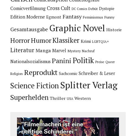
Cross Cult
Comicverfilmung
Dystopie
Debüt
DC Comics
Fantasy
Edition Moderne
Egmont
Feminismus
Funny
Graphic Novel
Gesamtausgabe
Historie
Horror
Humor
Klassiker
Krimi
LGBTQIA+
Literatur
Manga
Marvel
Mystery
Nachruf
Politik
Panini
Nationalsozialismus
Preise
Queer
Reprodukt
Schreiber & Leser
Sachcomic
Religion
Splitter Verlag
Science Fiction
Superhelden
Thriller
Western
USA