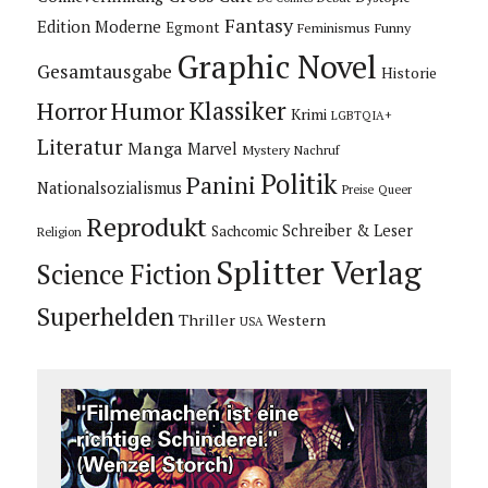
Fantasy
Edition Moderne
Egmont
Feminismus
Funny
Graphic Novel
Gesamtausgabe
Historie
Horror
Humor
Klassiker
Krimi
LGBTQIA+
Literatur
Manga
Marvel
Mystery
Nachruf
Politik
Panini
Nationalsozialismus
Preise
Queer
Reprodukt
Schreiber & Leser
Sachcomic
Religion
Splitter Verlag
Science Fiction
Superhelden
Thriller
Western
USA