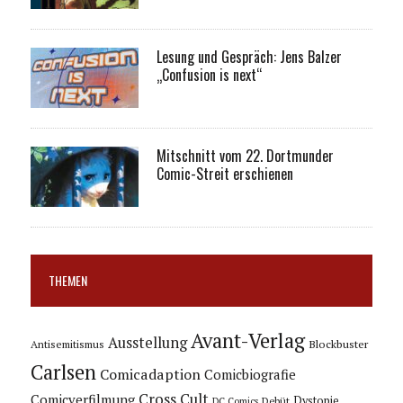
Lesung und Gespräch: Jens Balzer
„Confusion is next“
Mitschnitt vom 22. Dortmunder
Comic-Streit erschienen
THEMEN
Avant-Verlag
Ausstellung
Blockbuster
Antisemitismus
Carlsen
Comicadaption
Comicbiografie
Cross Cult
Comicverfilmung
Dystopie
Debüt
DC Comics