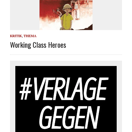
KRITIK
,
THEMA
Working Class Heroes