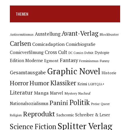
THEMEN
Avant-Verlag
Ausstellung
Blockbuster
Antisemitismus
Carlsen
Comicadaption
Comicbiografie
Cross Cult
Comicverfilmung
Dystopie
Debüt
DC Comics
Fantasy
Edition Moderne
Egmont
Feminismus
Funny
Graphic Novel
Gesamtausgabe
Historie
Horror
Humor
Klassiker
Krimi
LGBTQIA+
Literatur
Manga
Marvel
Mystery
Nachruf
Politik
Panini
Nationalsozialismus
Preise
Queer
Reprodukt
Schreiber & Leser
Sachcomic
Religion
Splitter Verlag
Science Fiction