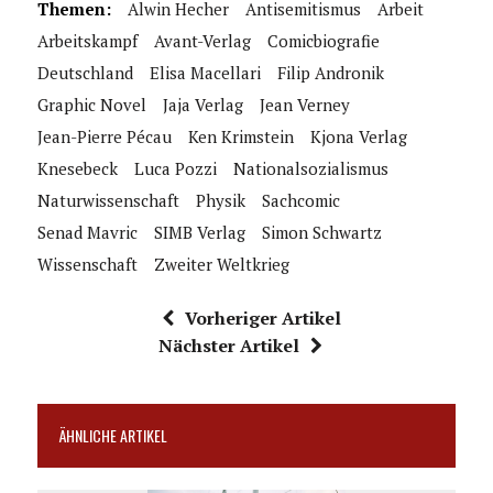
Themen:
Alwin Hecher
Antisemitismus
Arbeit
Arbeitskampf
Avant-Verlag
Comicbiografie
Deutschland
Elisa Macellari
Filip Andronik
Graphic Novel
Jaja Verlag
Jean Verney
Jean-Pierre Pécau
Ken Krimstein
Kjona Verlag
Knesebeck
Luca Pozzi
Nationalsozialismus
Naturwissenschaft
Physik
Sachcomic
Senad Mavric
SIMB Verlag
Simon Schwartz
Wissenschaft
Zweiter Weltkrieg
Vorheriger Artikel
Nächster Artikel
ÄHNLICHE ARTIKEL