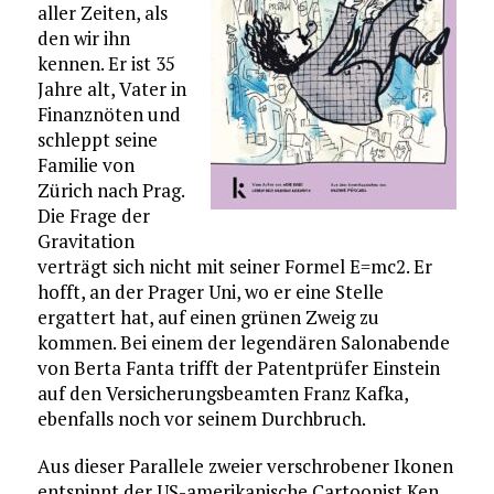
aller Zeiten, als
den wir ihn
kennen. Er ist 35
Jahre alt, Vater in
Finanznöten und
schleppt seine
Familie von
Zürich nach Prag.
Die Frage der
Gravitation
verträgt sich nicht mit seiner Formel E=mc2. Er
hofft, an der Prager Uni, wo er eine Stelle
ergattert hat, auf einen grünen Zweig zu
kommen. Bei einem der legendären Salonabende
von Berta Fanta trifft der Patentprüfer Einstein
auf den Versicherungsbeamten Franz Kafka,
ebenfalls noch vor seinem Durchbruch.
Aus dieser Parallele zweier verschrobener Ikonen
entspinnt der US-amerikanische Cartoonist Ken