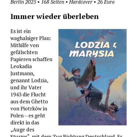
Berlin 2025 • 168 Seiten • Hardcover • 26 Euro
Immer wieder überleben
Es ist ein
waghalsiger Plan:
Mithilfe von
gefälschten
Papieren schaffen
Leokadia
Justmann,
genannt Lodzia,
und ihr Vater
1943 die Flucht
aus dem Ghetto
von Piotrków in
Polen – es geht
direkt in das
„Auge des
Sturms“, mit dem Zug Richtung Deutschland. Es