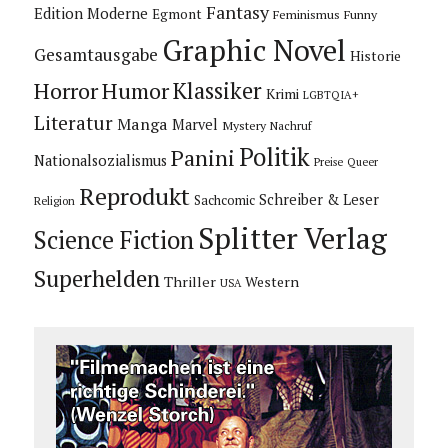
Fantasy
Edition Moderne
Egmont
Feminismus
Funny
Graphic Novel
Gesamtausgabe
Historie
Horror
Humor
Klassiker
Krimi
LGBTQIA+
Literatur
Manga
Marvel
Mystery
Nachruf
Politik
Panini
Nationalsozialismus
Preise
Queer
Reprodukt
Schreiber & Leser
Sachcomic
Religion
Splitter Verlag
Science Fiction
Superhelden
Thriller
Western
USA