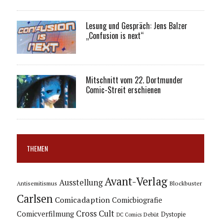
Lesung und Gespräch: Jens Balzer
„Confusion is next“
Mitschnitt vom 22. Dortmunder
Comic-Streit erschienen
THEMEN
Avant-Verlag
Ausstellung
Blockbuster
Antisemitismus
Carlsen
Comicadaption
Comicbiografie
Cross Cult
Comicverfilmung
Dystopie
Debüt
DC Comics