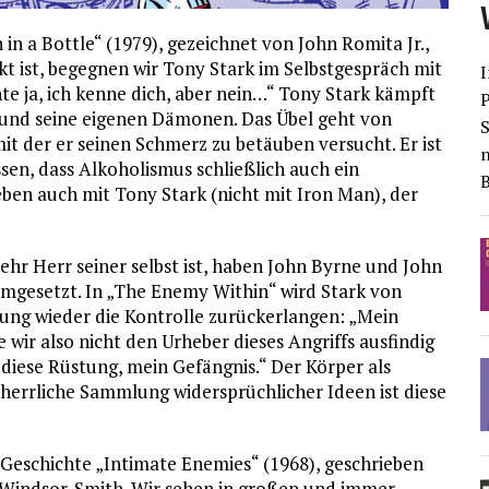
in a Bottle“ (1979), gezeichnet von John Romita Jr.,
kt ist, begegnen wir Tony Stark im Selbstgespräch mit
I
e ja, ich kenne dich, aber nein…“ Tony Stark kämpft
st und seine eigenen Dämonen. Das Übel geht von
S
it der er seinen Schmerz zu betäuben versucht. Er ist
ssen, dass Alkoholismus schließlich auch ein
eben auch mit Tony Stark (nicht mit Iron Man), der
ehr Herr seiner selbst ist, haben John Byrne und John
 umgesetzt. In „The Enemy Within“ wird Stark von
ung wieder die Kontrolle zurückerlangen: „Mein
wir also nicht den Urheber dieses Angriffs ausfindig
diese Rüstung, mein Gefängnis.“ Der Körper als
 herrliche Sammlung widersprüchlicher Ideen ist diese
Geschichte „Intimate Enemies“ (1968), geschrieben
 Windsor-Smith. Wir sehen in großen und immer