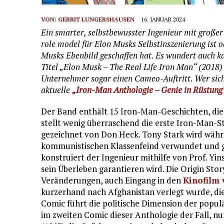
VON:
GERRIT LUNGERSHAUSEN
16. JANUAR 2024
Ein smarter, selbstbewusster Ingenieur mit große
role model
für Elon Musks Selbstinszenierung ist 
Musks Ebenbild geschaffen hat. Es wundert auch 
Titel „Elon Musk – The Real Life Iron Man“ (2018)
Unternehmer sogar einen Cameo-Auftritt. Wer sich
aktuelle
„Iron-Man Anthologie – Genie in Rüstung
Der Band enthält 15 Iron-Man-Geschichten, die
stellt wenig überraschend die erste Iron-Man-Sto
gezeichnet von Don Heck. Tony Stark wird wäh
kommunistischen Klassenfeind verwundet und 
konstruiert der Ingenieur mithilfe von Prof. Yi
sein Überleben garantieren wird. Die Origin Stor
Veränderungen, auch Eingang in den
Kinofilm 
kurzerhand nach Afghanistan verlegt wurde, die
Comic führt die politische Dimension der popul
im zweiten Comic dieser Anthologie der Fall, nu