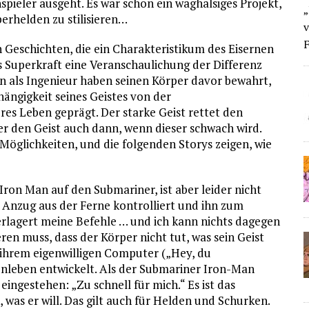
pieler ausgeht. Es war schon ein waghalsiges Projekt,
„
erhelden zu stilisieren…
v
F
 Geschichten, die ein Charakteristikum des Eisernen
 Superkraft eine Veranschaulichung der Differenz
en als Ingenieur haben seinen Körper davor bewahrt,
ängigkeit seines Geistes von der
eres Leben geprägt. Der starke Geist rettet den
r den Geist auch dann, wenn dieser schwach wird.
Möglichkeiten, und die folgenden Storys zeigen, wie
 Iron Man auf den Submariner, ist aber leider nicht
 Anzug aus der Ferne kontrolliert und ihn zum
erlagert meine Befehle … und ich kann nichts dagegen
en muss, dass der Körper nicht tut, was sein Geist
 ihrem eigenwilligen Computer („Hey, du
enleben entwickelt. Als der Submariner Iron-Man
ingestehen: „Zu schnell für mich.“ Es ist das
, was er will. Das gilt auch für Helden und Schurken.