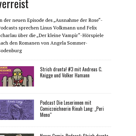
verreist
n der neuen Episode des „Ausnahme der Rose“-
Podcasts sprechen Linus Volkmann und Felix
charlau über die „Der kleine Vampir“-Hörspiele
nach den Romanen von Angela Sommer-
Bodenburg
Strich drunta! #3 mit Andreas C.
Knigge und Volker Hamann
Podcast Die Leserinnen mit
Comiczeichnerin Rinah Lang: „Peri
Meno“
Neuer Comic-Podcast: Strich drunta