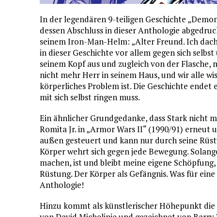
In der legendären 9-teiligen Geschichte „Demon 
dessen Abschluss in dieser Anthologie abgedruc
seinem Iron-Man-Helm: „Alter Freund. Ich dacht
in dieser Geschichte vor allem gegen sich selb
seinem Kopf aus und zugleich von der Flasche, m
nicht mehr Herr in seinem Haus, und wir alle wi
körperliches Problem ist. Die Geschichte endet 
mit sich selbst ringen muss.
Ein ähnlicher Grundgedanke, dass Stark nicht m
Romita Jr. in „Armor Wars II“ (1990/91) erneut
außen gesteuert und kann nur durch seine Rüst
Körper wehrt sich gegen jede Bewegung. Solange 
machen, ist und bleibt meine eigene Schöpfung, 
Rüstung. Der Körper als Gefängnis. Was für eine
Anthologie!
Hinzu kommt als künstlerischer Höhepunkt die 
von David Michelinie und gezeichnet von Barry