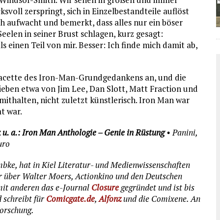
voll zerspringt, sich in Einzelbestandteile auflöst
ch aufwacht und bemerkt, dass alles nur ein böser
Seelen in seiner Brust schlagen, kurz gesagt:
s einen Teil von mir. Besser: Ich finde mich damit ab,
Facette des Iron-Man-Grundgedankens an, und die
ieben etwa von Jim Lee, Dan Slott, Matt Fraction und
ithalten, nicht zuletzt künstlerisch. Iron Man war
t war.
 u. a.: Iron Man Anthologie – Genie in Rüstung
• Panini,
uro
mbke, hat in Kiel Literatur- und Medienwissenschaften
r über Walter Moers, Actionkino und den Deutschen
it anderen das e-Journal
Closure
gegründet und ist bis
 schreibt für
Comicgate.de
,
Alfonz
und die Comixene. An
orschung.