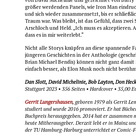
größer werdenden Panels, wie Iron Man eindrucks
und sich wieder zusammensetzt, bis er schließli
Traum war. Was bleibt, ist das Gefühl, dass zwei 
Arschloch und Held. „Ich muss es akzeptieren. Al
dass es in mir weiterlebt.“
Nicht alle Storys knüpfen an diese spannende 
jüngeren Geschichten in der Anthologie (geschr
Brian Michael Bendis) können nicht ganz damit m
einfach besser, als Elon Musk noch nicht berühm
Dan Slott, David Michelinie, Bob Layton, Don Heck
Stuttgart 2023 • 356 Seiten • Hardcover • 35,00 E
Gerrit Lungershausen
, geboren 1979 als Gerrit Le
studiert und wurde 2016 promoviert. Er hat Büche
Buchpreis herausgegeben. 2014 hat er zusammen m
heute Mitherausgeber. Derzeit lebt er in Mainz und
der TU Hamburg-Harburg unterrichtet er Comic-F