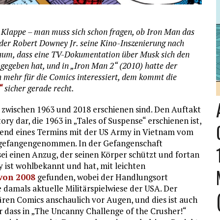
r Klappe – man muss sich schon fragen, ob Iron Man das
oder Robert Downey Jr. seine Kino-Inszenierung nach
kaum, dass eine TV-Dokumentation über Musk sich den
 gegeben hat, und in „Iron Man 2“ (2010) hatte der
 mehr für die Comics interessiert, dem kommt die
“
sicher gerade recht.
 zwischen 1963 und 2018 erschienen sind. Den Auftakt
ry dar, die 1963 in „Tales of Suspense“ erschienen ist,
rend eines Termins mit der US Army in Vietnam vom
gefangengenommen. In der Gefangenschaft
nsei einen Anzug, der seinen Körper schützt und fortan
y ist wohlbekannt und hat, mit leichten
von 2008
gefunden, wobei der Handlungsort
 damals aktuelle Militärspielwiese der USA. Der
ären Comics anschaulich vor Augen, und dies ist auch
r dass in „The Uncanny Challenge of the Crusher!“