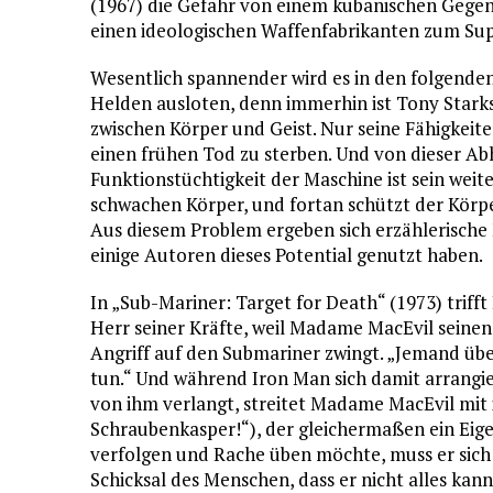
(1967) die Gefahr von einem kubanischen Gegens
einen ideologischen Waffenfabrikanten zum Sup
Wesentlich spannender wird es in den folgenden
Helden ausloten, denn immerhin ist Tony Starks
zwischen Körper und Geist. Nur seine Fähigkeit
einen frühen Tod zu sterben. Und von dieser Abh
Funktionstüchtigkeit der Maschine ist sein weit
schwachen Körper, und fortan schützt der Körpe
Aus diesem Problem ergeben sich erzählerische 
einige Autoren dieses Potential genutzt haben.
In „Sub-Mariner: Target for Death“ (1973) trifft
Herr seiner Kräfte, weil Madame MacEvil seinen
Angriff auf den Submariner zwingt. „Jemand üb
tun.“ Und während Iron Man sich damit arrangier
von ihm verlangt, streitet Madame MacEvil mit
Schraubenkasper!“), der gleichermaßen ein Eig
verfolgen und Rache üben möchte, muss er sich e
Schicksal des Menschen, dass er nicht alles kann