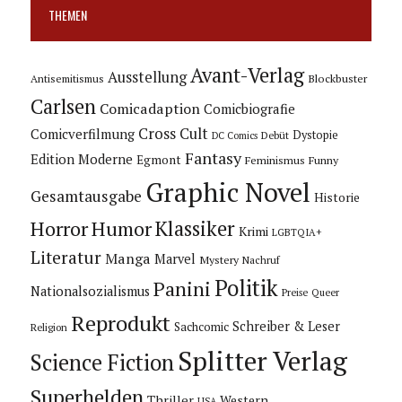
THEMEN
Avant-Verlag
Ausstellung
Blockbuster
Antisemitismus
Carlsen
Comicadaption
Comicbiografie
Cross Cult
Comicverfilmung
Dystopie
Debüt
DC Comics
Fantasy
Edition Moderne
Egmont
Feminismus
Funny
Graphic Novel
Gesamtausgabe
Historie
Horror
Humor
Klassiker
Krimi
LGBTQIA+
Literatur
Manga
Marvel
Mystery
Nachruf
Politik
Panini
Nationalsozialismus
Preise
Queer
Reprodukt
Schreiber & Leser
Sachcomic
Religion
Splitter Verlag
Science Fiction
Superhelden
Thriller
Western
USA