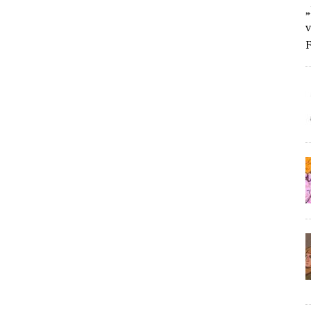
„
v
F