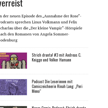
verreist
n der neuen Episode des „Ausnahme der Rose“-
Podcasts sprechen Linus Volkmann und Felix
charlau über die „Der kleine Vampir“-Hörspiele
nach den Romanen von Angela Sommer-
Bodenburg
Strich drunta! #3 mit Andreas C.
Knigge und Volker Hamann
Podcast Die Leserinnen mit
Comiczeichnerin Rinah Lang: „Peri
Meno“
Neuer Comic-Podcast: Strich drunta