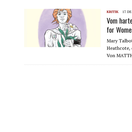
KRITIK
17. D
Vom harte
for Wome
Mary Talbot
Heathcote, 
Von MATT