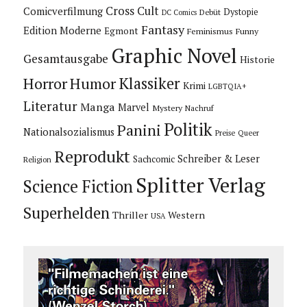
Cross Cult
Comicverfilmung
Dystopie
Debüt
DC Comics
Fantasy
Edition Moderne
Egmont
Feminismus
Funny
Graphic Novel
Gesamtausgabe
Historie
Horror
Humor
Klassiker
Krimi
LGBTQIA+
Literatur
Manga
Marvel
Mystery
Nachruf
Politik
Panini
Nationalsozialismus
Preise
Queer
Reprodukt
Schreiber & Leser
Sachcomic
Religion
Splitter Verlag
Science Fiction
Superhelden
Thriller
Western
USA