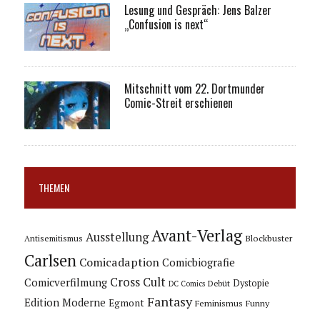
Lesung und Gespräch: Jens Balzer
„Confusion is next“
Mitschnitt vom 22. Dortmunder
Comic-Streit erschienen
THEMEN
Avant-Verlag
Ausstellung
Blockbuster
Antisemitismus
Carlsen
Comicadaption
Comicbiografie
Cross Cult
Comicverfilmung
Dystopie
Debüt
DC Comics
Fantasy
Edition Moderne
Egmont
Feminismus
Funny