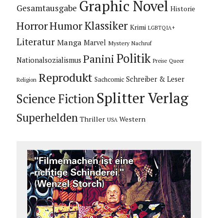
Graphic Novel
Gesamtausgabe
Historie
Horror
Humor
Klassiker
Krimi
LGBTQIA+
Literatur
Manga
Marvel
Mystery
Nachruf
Politik
Panini
Nationalsozialismus
Preise
Queer
Reprodukt
Schreiber & Leser
Sachcomic
Religion
Splitter Verlag
Science Fiction
Superhelden
Thriller
Western
USA