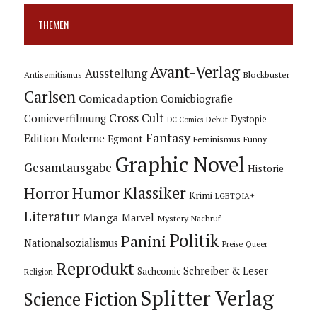
THEMEN
Avant-Verlag
Ausstellung
Blockbuster
Antisemitismus
Carlsen
Comicadaption
Comicbiografie
Cross Cult
Comicverfilmung
Dystopie
Debüt
DC Comics
Fantasy
Edition Moderne
Egmont
Feminismus
Funny
Graphic Novel
Gesamtausgabe
Historie
Horror
Humor
Klassiker
Krimi
LGBTQIA+
Literatur
Manga
Marvel
Mystery
Nachruf
Politik
Panini
Nationalsozialismus
Preise
Queer
Reprodukt
Schreiber & Leser
Sachcomic
Religion
Splitter Verlag
Science Fiction