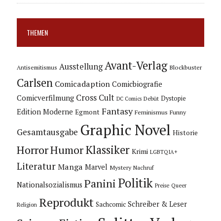
THEMEN
Avant-Verlag
Ausstellung
Blockbuster
Antisemitismus
Carlsen
Comicadaption
Comicbiografie
Cross Cult
Comicverfilmung
Dystopie
Debüt
DC Comics
Fantasy
Edition Moderne
Egmont
Feminismus
Funny
Graphic Novel
Gesamtausgabe
Historie
Horror
Humor
Klassiker
Krimi
LGBTQIA+
Literatur
Manga
Marvel
Mystery
Nachruf
Politik
Panini
Nationalsozialismus
Preise
Queer
Reprodukt
Schreiber & Leser
Sachcomic
Religion