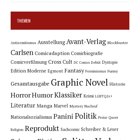
THEMEN
Avant-Verlag
Ausstellung
Blockbuster
Antisemitismus
Carlsen
Comicadaption
Comicbiografie
Cross Cult
Comicverfilmung
Dystopie
Debüt
DC Comics
Fantasy
Edition Moderne
Egmont
Feminismus
Funny
Graphic Novel
Gesamtausgabe
Historie
Horror
Humor
Klassiker
Krimi
LGBTQIA+
Literatur
Manga
Marvel
Mystery
Nachruf
Politik
Panini
Nationalsozialismus
Preise
Queer
Reprodukt
Schreiber & Leser
Sachcomic
Religion