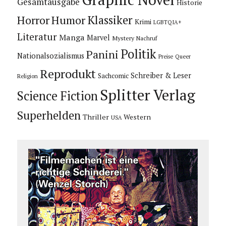
Gesamtausgabe
Historie
Horror
Humor
Klassiker
Krimi
LGBTQIA+
Literatur
Manga
Marvel
Mystery
Nachruf
Politik
Panini
Nationalsozialismus
Preise
Queer
Reprodukt
Schreiber & Leser
Sachcomic
Religion
Splitter Verlag
Science Fiction
Superhelden
Thriller
Western
USA