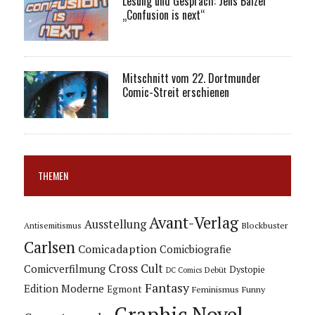
Lesung und Gespräch: Jens Balzer
„Confusion is next“
Mitschnitt vom 22. Dortmunder
Comic-Streit erschienen
THEMEN
Avant-Verlag
Ausstellung
Blockbuster
Antisemitismus
Carlsen
Comicadaption
Comicbiografie
Cross Cult
Comicverfilmung
Dystopie
Debüt
DC Comics
Fantasy
Edition Moderne
Egmont
Feminismus
Funny
Graphic Novel