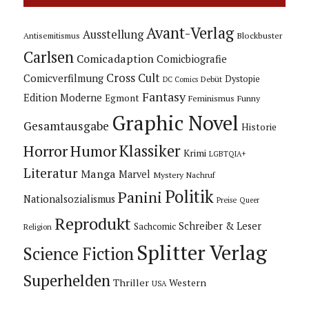
Avant-Verlag
Ausstellung
Blockbuster
Antisemitismus
Carlsen
Comicadaption
Comicbiografie
Cross Cult
Comicverfilmung
Dystopie
Debüt
DC Comics
Fantasy
Edition Moderne
Egmont
Feminismus
Funny
Graphic Novel
Gesamtausgabe
Historie
Horror
Humor
Klassiker
Krimi
LGBTQIA+
Literatur
Manga
Marvel
Mystery
Nachruf
Politik
Panini
Nationalsozialismus
Preise
Queer
Reprodukt
Schreiber & Leser
Sachcomic
Religion
Splitter Verlag
Science Fiction
Superhelden
Thriller
Western
USA