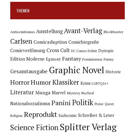
THEMEN
Avant-Verlag
Ausstellung
Blockbuster
Antisemitismus
Carlsen
Comicadaption
Comicbiografie
Cross Cult
Comicverfilmung
Dystopie
Debüt
DC Comics
Fantasy
Edition Moderne
Egmont
Feminismus
Funny
Graphic Novel
Gesamtausgabe
Historie
Horror
Humor
Klassiker
Krimi
LGBTQIA+
Literatur
Manga
Marvel
Mystery
Nachruf
Politik
Panini
Nationalsozialismus
Preise
Queer
Reprodukt
Schreiber & Leser
Sachcomic
Religion
Splitter Verlag
Science Fiction