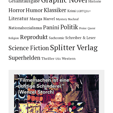
Gesamtausgabe
Historie
Horror
Humor
Klassiker
Krimi
LGBTQIA+
Literatur
Manga
Marvel
Mystery
Nachruf
Politik
Panini
Nationalsozialismus
Preise
Queer
Reprodukt
Schreiber & Leser
Sachcomic
Religion
Splitter Verlag
Science Fiction
Superhelden
Thriller
Western
USA