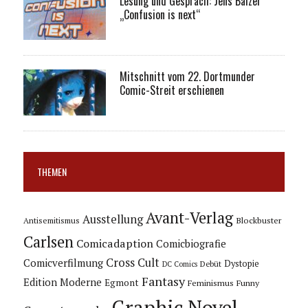
Lesung und Gespräch: Jens Balzer
„Confusion is next“
Mitschnitt vom 22. Dortmunder
Comic-Streit erschienen
THEMEN
Avant-Verlag
Ausstellung
Blockbuster
Antisemitismus
Carlsen
Comicadaption
Comicbiografie
Cross Cult
Comicverfilmung
Dystopie
Debüt
DC Comics
Fantasy
Edition Moderne
Egmont
Feminismus
Funny
Graphic Novel