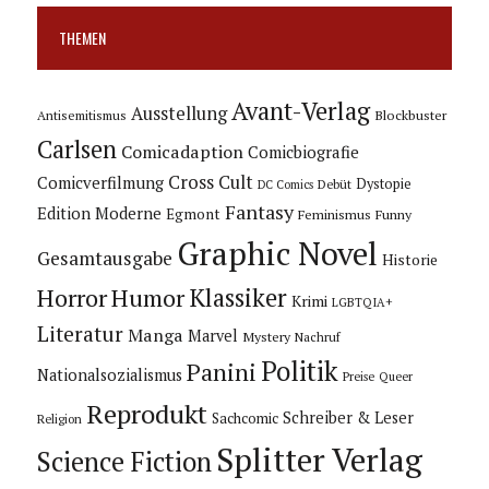
THEMEN
Avant-Verlag
Ausstellung
Blockbuster
Antisemitismus
Carlsen
Comicadaption
Comicbiografie
Cross Cult
Comicverfilmung
Dystopie
Debüt
DC Comics
Fantasy
Edition Moderne
Egmont
Feminismus
Funny
Graphic Novel
Gesamtausgabe
Historie
Horror
Humor
Klassiker
Krimi
LGBTQIA+
Literatur
Manga
Marvel
Mystery
Nachruf
Politik
Panini
Nationalsozialismus
Preise
Queer
Reprodukt
Schreiber & Leser
Sachcomic
Religion
Splitter Verlag
Science Fiction