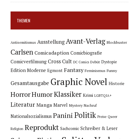
THEMEN
Avant-Verlag
Ausstellung
Blockbuster
Antisemitismus
Carlsen
Comicadaption
Comicbiografie
Cross Cult
Comicverfilmung
Dystopie
Debüt
DC Comics
Fantasy
Edition Moderne
Egmont
Feminismus
Funny
Graphic Novel
Gesamtausgabe
Historie
Horror
Humor
Klassiker
Krimi
LGBTQIA+
Literatur
Manga
Marvel
Mystery
Nachruf
Politik
Panini
Nationalsozialismus
Preise
Queer
Reprodukt
Schreiber & Leser
Sachcomic
Religion