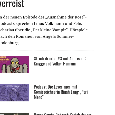
verreist
n der neuen Episode des „Ausnahme der Rose“-
Podcasts sprechen Linus Volkmann und Felix
charlau über die „Der kleine Vampir“-Hörspiele
nach den Romanen von Angela Sommer-
Bodenburg
Strich drunta! #3 mit Andreas C.
Knigge und Volker Hamann
Podcast Die Leserinnen mit
Comiczeichnerin Rinah Lang: „Peri
Meno“
Neuer Comic-Podcast: Strich drunta