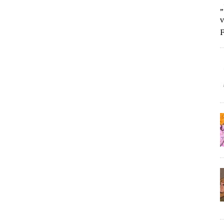
„
v
F