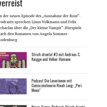
verreist
n der neuen Episode des „Ausnahme der Rose“-
Podcasts sprechen Linus Volkmann und Felix
charlau über die „Der kleine Vampir“-Hörspiele
nach den Romanen von Angela Sommer-
Bodenburg
Strich drunta! #3 mit Andreas C.
Knigge und Volker Hamann
Podcast Die Leserinnen mit
Comiczeichnerin Rinah Lang: „Peri
Meno“
Neuer Comic-Podcast: Strich drunta