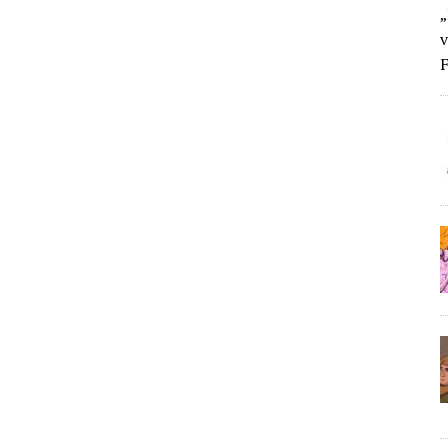
„
v
F