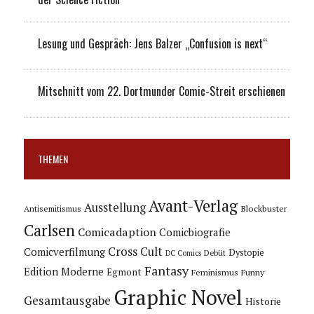
Lesung und Gespräch: Jens Balzer „Confusion is next“
Mitschnitt vom 22. Dortmunder Comic-Streit erschienen
THEMEN
Avant-Verlag
Ausstellung
Blockbuster
Antisemitismus
Carlsen
Comicadaption
Comicbiografie
Cross Cult
Comicverfilmung
Dystopie
Debüt
DC Comics
Fantasy
Edition Moderne
Egmont
Feminismus
Funny
Graphic Novel
Gesamtausgabe
Historie