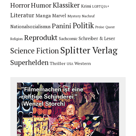
Horror
Humor
Klassiker
Krimi
LGBTQIA+
Literatur
Manga
Marvel
Mystery
Nachruf
Politik
Panini
Nationalsozialismus
Preise
Queer
Reprodukt
Schreiber & Leser
Sachcomic
Religion
Splitter Verlag
Science Fiction
Superhelden
Thriller
Western
USA