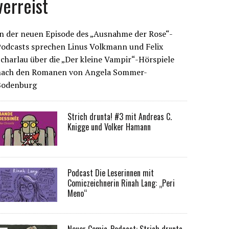
verreist
n der neuen Episode des „Ausnahme der Rose“-
Podcasts sprechen Linus Volkmann und Felix
charlau über die „Der kleine Vampir“-Hörspiele
nach den Romanen von Angela Sommer-
Bodenburg
Strich drunta! #3 mit Andreas C.
Knigge und Volker Hamann
Podcast Die Leserinnen mit
Comiczeichnerin Rinah Lang: „Peri
Meno“
Neuer Comic-Podcast: Strich drunta