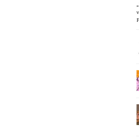
„
v
F