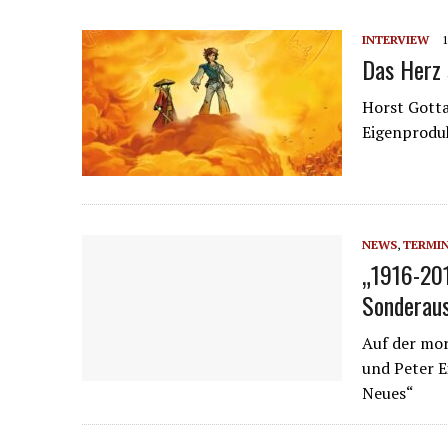
INTERVIEW
1
Das Herz 
Horst Gotta
Eigenproduk
NEWS
,
TERMI
„1916-201
Sonderaus
Auf der mor
und Peter E
Neues“