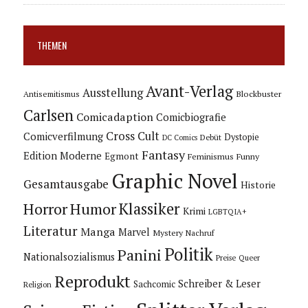
THEMEN
Avant-Verlag
Ausstellung
Blockbuster
Antisemitismus
Carlsen
Comicadaption
Comicbiografie
Cross Cult
Comicverfilmung
Dystopie
Debüt
DC Comics
Fantasy
Edition Moderne
Egmont
Feminismus
Funny
Graphic Novel
Gesamtausgabe
Historie
Horror
Humor
Klassiker
Krimi
LGBTQIA+
Literatur
Manga
Marvel
Mystery
Nachruf
Politik
Panini
Nationalsozialismus
Preise
Queer
Reprodukt
Schreiber & Leser
Sachcomic
Religion