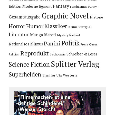
Fantasy
Edition Moderne
Egmont
Feminismus
Funny
Graphic Novel
Gesamtausgabe
Historie
Horror
Humor
Klassiker
Krimi
LGBTQIA+
Literatur
Manga
Marvel
Mystery
Nachruf
Politik
Panini
Nationalsozialismus
Preise
Queer
Reprodukt
Schreiber & Leser
Sachcomic
Religion
Splitter Verlag
Science Fiction
Superhelden
Thriller
Western
USA