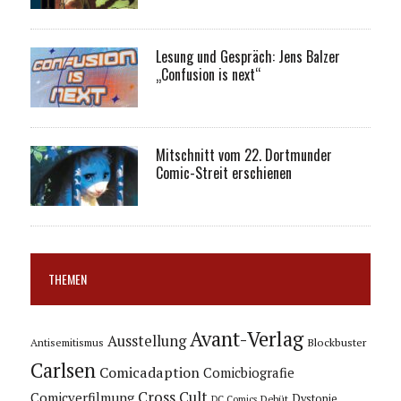
Lesung und Gespräch: Jens Balzer
„Confusion is next“
Mitschnitt vom 22. Dortmunder
Comic-Streit erschienen
THEMEN
Avant-Verlag
Ausstellung
Blockbuster
Antisemitismus
Carlsen
Comicadaption
Comicbiografie
Cross Cult
Comicverfilmung
Dystopie
Debüt
DC Comics