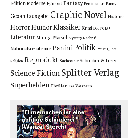
Fantasy
Edition Moderne
Egmont
Feminismus
Funny
Graphic Novel
Gesamtausgabe
Historie
Horror
Humor
Klassiker
Krimi
LGBTQIA+
Literatur
Manga
Marvel
Mystery
Nachruf
Politik
Panini
Nationalsozialismus
Preise
Queer
Reprodukt
Schreiber & Leser
Sachcomic
Religion
Splitter Verlag
Science Fiction
Superhelden
Thriller
Western
USA