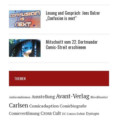
Lesung und Gespräch: Jens Balzer
„Confusion is next“
Mitschnitt vom 22. Dortmunder
Comic-Streit erschienen
THEMEN
Avant-Verlag
Ausstellung
Blockbuster
Antisemitismus
Carlsen
Comicadaption
Comicbiografie
Cross Cult
Comicverfilmung
Dystopie
Debüt
DC Comics