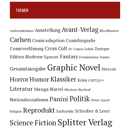
THEMEN
Avant-Verlag
Ausstellung
Blockbuster
Antisemitismus
Carlsen
Comicadaption
Comicbiografie
Cross Cult
Comicverfilmung
Dystopie
Debüt
DC Comics
Fantasy
Edition Moderne
Egmont
Feminismus
Funny
Graphic Novel
Gesamtausgabe
Historie
Horror
Humor
Klassiker
Krimi
LGBTQIA+
Literatur
Manga
Marvel
Mystery
Nachruf
Politik
Panini
Nationalsozialismus
Preise
Queer
Reprodukt
Schreiber & Leser
Sachcomic
Religion
Splitter Verlag
Science Fiction