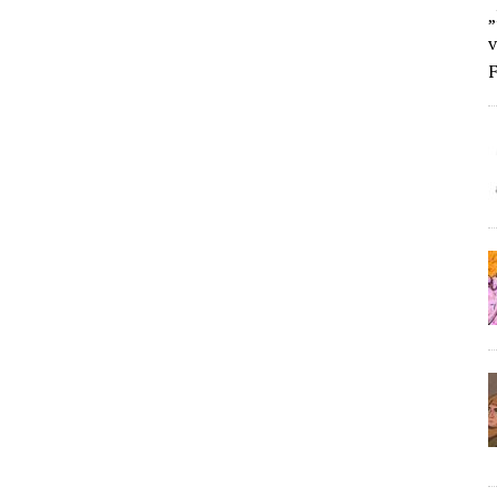
„
v
F