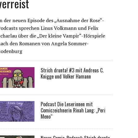
verreist
n der neuen Episode des „Ausnahme der Rose“-
Podcasts sprechen Linus Volkmann und Felix
charlau über die „Der kleine Vampir“-Hörspiele
nach den Romanen von Angela Sommer-
Bodenburg
Strich drunta! #3 mit Andreas C.
Knigge und Volker Hamann
Podcast Die Leserinnen mit
Comiczeichnerin Rinah Lang: „Peri
Meno“
Neuer Comic-Podcast: Strich drunta