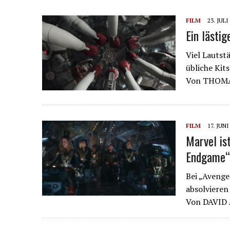
FILM
23. JULI
Ein lästi
Viel Lautst
übliche Kit
Von THOM
FILM
17. JUNI
Marvel is
Endgame“
Bei „Avenge
absolvieren
Von DAVID