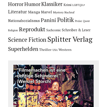
Horror
Humor
Klassiker
Krimi
LGBTQIA+
Literatur
Manga
Marvel
Mystery
Nachruf
Politik
Panini
Nationalsozialismus
Preise
Queer
Reprodukt
Schreiber & Leser
Sachcomic
Religion
Splitter Verlag
Science Fiction
Superhelden
Thriller
Western
USA