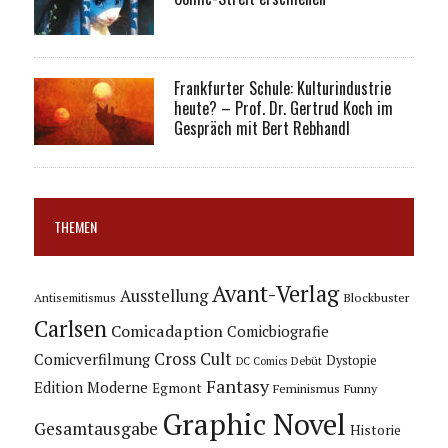
Frankfurter Schule: Kulturindustrie
heute? – Prof. Dr. Gertrud Koch im
Gespräch mit Bert Rebhandl
THEMEN
Avant-Verlag
Ausstellung
Blockbuster
Antisemitismus
Carlsen
Comicadaption
Comicbiografie
Cross Cult
Comicverfilmung
Dystopie
Debüt
DC Comics
Fantasy
Edition Moderne
Egmont
Feminismus
Funny
Graphic Novel
Gesamtausgabe
Historie