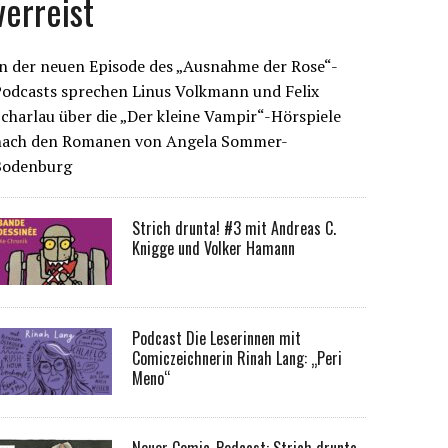
verreist
n der neuen Episode des „Ausnahme der Rose“-
Podcasts sprechen Linus Volkmann und Felix
charlau über die „Der kleine Vampir“-Hörspiele
nach den Romanen von Angela Sommer-
Bodenburg
Strich drunta! #3 mit Andreas C.
Knigge und Volker Hamann
Podcast Die Leserinnen mit
Comiczeichnerin Rinah Lang: „Peri
Meno“
Neuer Comic-Podcast: Strich drunta