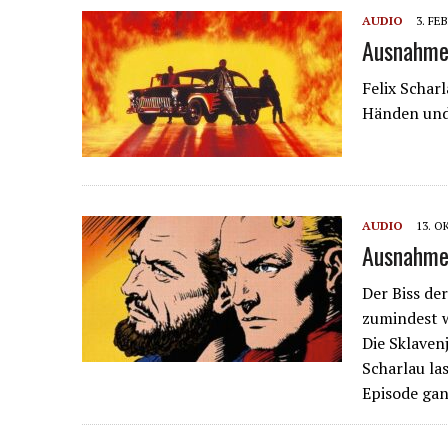
AUDIO
3. FE
Ausnahme
Felix Schar
Händen und
AUDIO
13. O
Ausnahme 
Der Biss de
zumindest w
Die Sklaven
Scharlau la
Episode gan