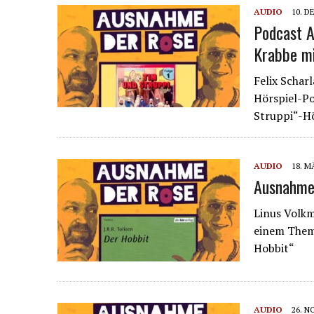
AUDIO
10. D
Podcast A
Krabbe mi
Felix Schar
Hörspiel-Po
Struppi“-H
AUDIO
18. M
Ausnahme 
Linus Volkm
einem Thema,
Hobbit“
AUDIO
26. N