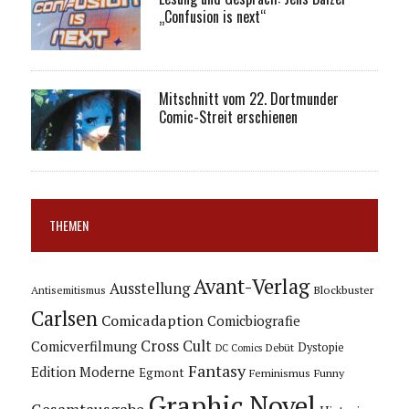
„Confusion is next“
Mitschnitt vom 22. Dortmunder
Comic-Streit erschienen
THEMEN
Avant-Verlag
Ausstellung
Blockbuster
Antisemitismus
Carlsen
Comicadaption
Comicbiografie
Cross Cult
Comicverfilmung
Dystopie
Debüt
DC Comics
Fantasy
Edition Moderne
Egmont
Feminismus
Funny
Graphic Novel