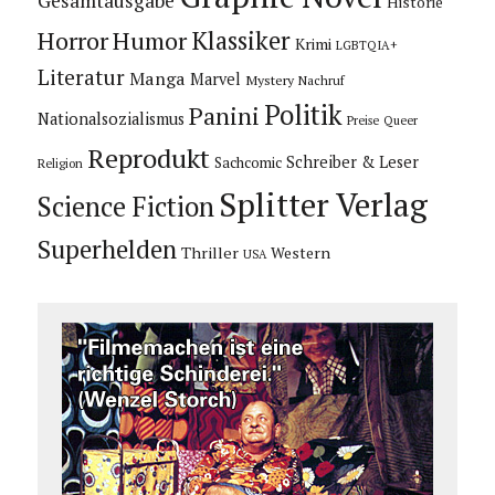
Gesamtausgabe
Historie
Horror
Humor
Klassiker
Krimi
LGBTQIA+
Literatur
Manga
Marvel
Mystery
Nachruf
Politik
Panini
Nationalsozialismus
Preise
Queer
Reprodukt
Schreiber & Leser
Sachcomic
Religion
Splitter Verlag
Science Fiction
Superhelden
Thriller
Western
USA