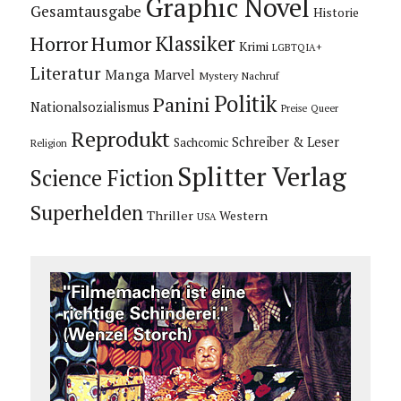
Graphic Novel
Gesamtausgabe
Historie
Horror
Humor
Klassiker
Krimi
LGBTQIA+
Literatur
Manga
Marvel
Mystery
Nachruf
Politik
Panini
Nationalsozialismus
Preise
Queer
Reprodukt
Schreiber & Leser
Sachcomic
Religion
Splitter Verlag
Science Fiction
Superhelden
Thriller
Western
USA