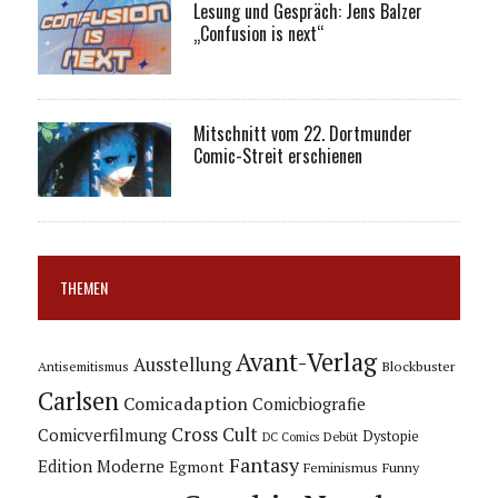
Lesung und Gespräch: Jens Balzer
„Confusion is next“
Mitschnitt vom 22. Dortmunder
Comic-Streit erschienen
THEMEN
Avant-Verlag
Ausstellung
Blockbuster
Antisemitismus
Carlsen
Comicadaption
Comicbiografie
Cross Cult
Comicverfilmung
Dystopie
Debüt
DC Comics
Fantasy
Edition Moderne
Egmont
Feminismus
Funny