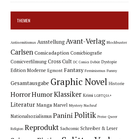
THEMEN
Avant-Verlag
Ausstellung
Blockbuster
Antisemitismus
Carlsen
Comicadaption
Comicbiografie
Cross Cult
Comicverfilmung
Dystopie
Debüt
DC Comics
Fantasy
Edition Moderne
Egmont
Feminismus
Funny
Graphic Novel
Gesamtausgabe
Historie
Horror
Humor
Klassiker
Krimi
LGBTQIA+
Literatur
Manga
Marvel
Mystery
Nachruf
Politik
Panini
Nationalsozialismus
Preise
Queer
Reprodukt
Schreiber & Leser
Sachcomic
Religion