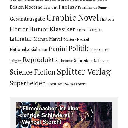
Fantasy
Edition Moderne
Egmont
Feminismus
Funny
Graphic Novel
Gesamtausgabe
Historie
Horror
Humor
Klassiker
Krimi
LGBTQIA+
Literatur
Manga
Marvel
Mystery
Nachruf
Politik
Panini
Nationalsozialismus
Preise
Queer
Reprodukt
Schreiber & Leser
Sachcomic
Religion
Splitter Verlag
Science Fiction
Superhelden
Thriller
Western
USA