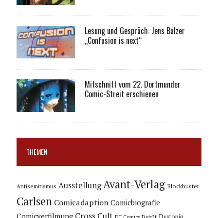
Lesung und Gespräch: Jens Balzer
„Confusion is next“
Mitschnitt vom 22. Dortmunder
Comic-Streit erschienen
THEMEN
Avant-Verlag
Ausstellung
Blockbuster
Antisemitismus
Carlsen
Comicadaption
Comicbiografie
Cross Cult
Comicverfilmung
Dystopie
Debüt
DC Comics