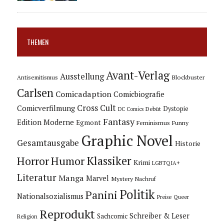
THEMEN
Avant-Verlag
Ausstellung
Blockbuster
Antisemitismus
Carlsen
Comicadaption
Comicbiografie
Cross Cult
Comicverfilmung
Dystopie
Debüt
DC Comics
Fantasy
Edition Moderne
Egmont
Feminismus
Funny
Graphic Novel
Gesamtausgabe
Historie
Horror
Humor
Klassiker
Krimi
LGBTQIA+
Literatur
Manga
Marvel
Mystery
Nachruf
Politik
Panini
Nationalsozialismus
Preise
Queer
Reprodukt
Schreiber & Leser
Sachcomic
Religion