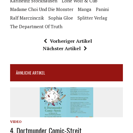
Karlheinz Stockhausen
Lone Wolf & Cub
Madame Choi Und Die Monster
Manga
Panini
Ralf Marczinczik
Sophia Gloe
Splitter Verlag
The Department Of Truth
Vorheriger Artikel
Nächster Artikel
ÄHNLICHE ARTIKEL
VIDEO
4. Dortmunder Comic-Streit