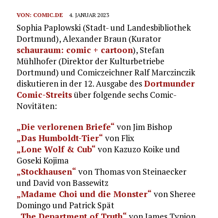
VON:
COMIC.DE
4. JANUAR 2023
Sophia Paplowski (Stadt- und Landesbibliothek
Dortmund), Alexander Braun (Kurator
schauraum: comic + cartoon
), Stefan
Mühlhofer (Direktor der Kulturbetriebe
Dortmund) und Comiczeichner Ralf Marczinczik
diskutieren in der 12. Ausgabe des
Dortmunder
Comic-Streits
über folgende sechs Comic-
Novitäten:
„Die verlorenen Briefe“
von Jim Bishop
„Das Humboldt-Tier“
von Flix
„Lone Wolf & Cub“
von Kazuzo Koike und
Goseki Kojima
„Stockhausen“
von Thomas von Steinaecker
und David von Bassewitz
„Madame Choi und die Monster“
von Sheree
Domingo und Patrick Spät
„The Department of Truth“
von James Tynion