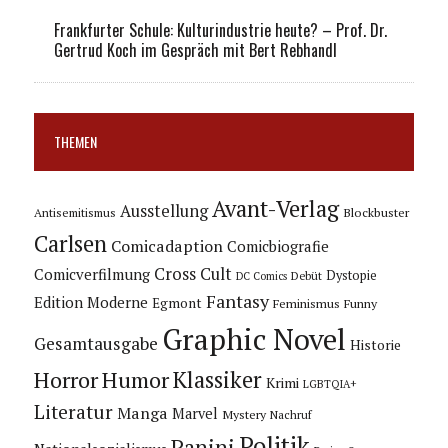
Frankfurter Schule: Kulturindustrie heute? – Prof. Dr.
Gertrud Koch im Gespräch mit Bert Rebhandl
THEMEN
Avant-Verlag
Ausstellung
Blockbuster
Antisemitismus
Carlsen
Comicadaption
Comicbiografie
Cross Cult
Comicverfilmung
Dystopie
Debüt
DC Comics
Fantasy
Edition Moderne
Egmont
Feminismus
Funny
Graphic Novel
Gesamtausgabe
Historie
Horror
Humor
Klassiker
Krimi
LGBTQIA+
Literatur
Manga
Marvel
Mystery
Nachruf
Politik
Panini