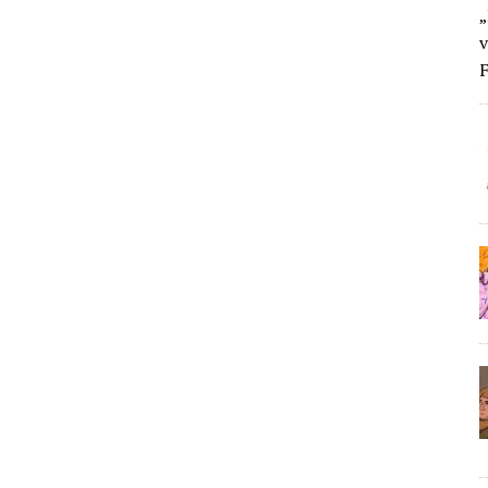
„
v
F