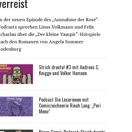
verreist
n der neuen Episode des „Ausnahme der Rose“-
Podcasts sprechen Linus Volkmann und Felix
charlau über die „Der kleine Vampir“-Hörspiele
nach den Romanen von Angela Sommer-
Bodenburg
Strich drunta! #3 mit Andreas C.
Knigge und Volker Hamann
Podcast Die Leserinnen mit
Comiczeichnerin Rinah Lang: „Peri
Meno“
Neuer Comic-Podcast: Strich drunta