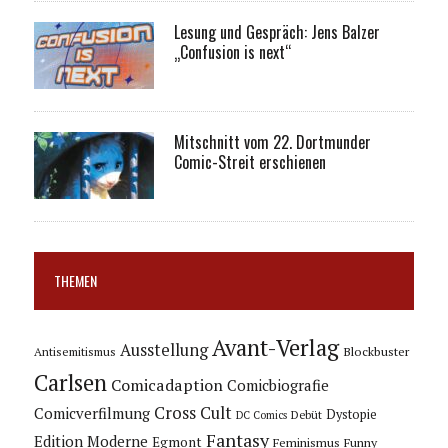
Lesung und Gespräch: Jens Balzer
„Confusion is next“
Mitschnitt vom 22. Dortmunder
Comic-Streit erschienen
THEMEN
Avant-Verlag
Ausstellung
Blockbuster
Antisemitismus
Carlsen
Comicadaption
Comicbiografie
Cross Cult
Comicverfilmung
Dystopie
Debüt
DC Comics
Fantasy
Edition Moderne
Egmont
Feminismus
Funny