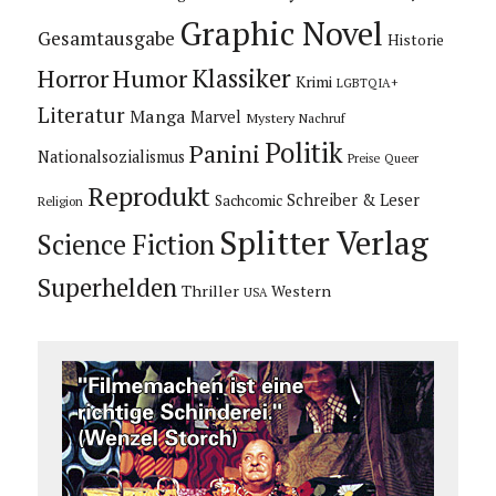
Graphic Novel
Gesamtausgabe
Historie
Horror
Humor
Klassiker
Krimi
LGBTQIA+
Literatur
Manga
Marvel
Mystery
Nachruf
Politik
Panini
Nationalsozialismus
Preise
Queer
Reprodukt
Schreiber & Leser
Sachcomic
Religion
Splitter Verlag
Science Fiction
Superhelden
Thriller
Western
USA