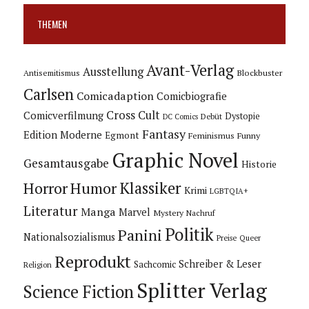
THEMEN
Avant-Verlag
Ausstellung
Blockbuster
Antisemitismus
Carlsen
Comicadaption
Comicbiografie
Cross Cult
Comicverfilmung
Dystopie
Debüt
DC Comics
Fantasy
Edition Moderne
Egmont
Feminismus
Funny
Graphic Novel
Gesamtausgabe
Historie
Horror
Humor
Klassiker
Krimi
LGBTQIA+
Literatur
Manga
Marvel
Mystery
Nachruf
Politik
Panini
Nationalsozialismus
Preise
Queer
Reprodukt
Schreiber & Leser
Sachcomic
Religion
Splitter Verlag
Science Fiction