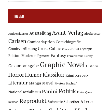
THEMEN
Avant-Verlag
Ausstellung
Blockbuster
Antisemitismus
Carlsen
Comicadaption
Comicbiografie
Cross Cult
Comicverfilmung
Dystopie
Debüt
DC Comics
Fantasy
Edition Moderne
Egmont
Feminismus
Funny
Graphic Novel
Gesamtausgabe
Historie
Horror
Humor
Klassiker
Krimi
LGBTQIA+
Literatur
Manga
Marvel
Mystery
Nachruf
Politik
Panini
Nationalsozialismus
Preise
Queer
Reprodukt
Schreiber & Leser
Sachcomic
Religion