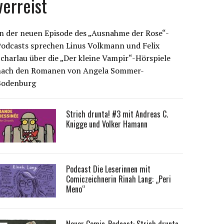
verreist
n der neuen Episode des „Ausnahme der Rose“-
Podcasts sprechen Linus Volkmann und Felix
charlau über die „Der kleine Vampir“-Hörspiele
nach den Romanen von Angela Sommer-
Bodenburg
Strich drunta! #3 mit Andreas C.
Knigge und Volker Hamann
Podcast Die Leserinnen mit
Comiczeichnerin Rinah Lang: „Peri
Meno“
Neuer Comic-Podcast: Strich drunta