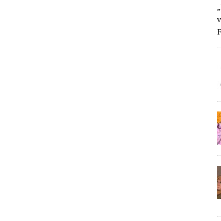
„
v
F