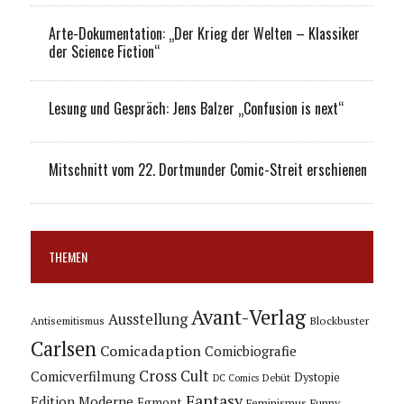
Arte-Dokumentation: „Der Krieg der Welten – Klassiker
der Science Fiction“
Lesung und Gespräch: Jens Balzer „Confusion is next“
Mitschnitt vom 22. Dortmunder Comic-Streit erschienen
THEMEN
Avant-Verlag
Ausstellung
Blockbuster
Antisemitismus
Carlsen
Comicadaption
Comicbiografie
Cross Cult
Comicverfilmung
Dystopie
Debüt
DC Comics
Fantasy
Edition Moderne
Egmont
Feminismus
Funny