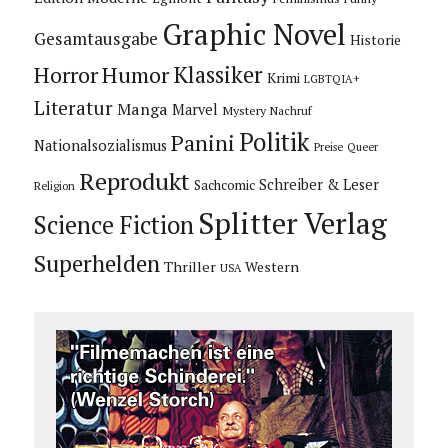
Graphic Novel
Gesamtausgabe
Historie
Horror
Humor
Klassiker
Krimi
LGBTQIA+
Literatur
Manga
Marvel
Mystery
Nachruf
Politik
Panini
Nationalsozialismus
Preise
Queer
Reprodukt
Schreiber & Leser
Sachcomic
Religion
Splitter Verlag
Science Fiction
Superhelden
Thriller
Western
USA