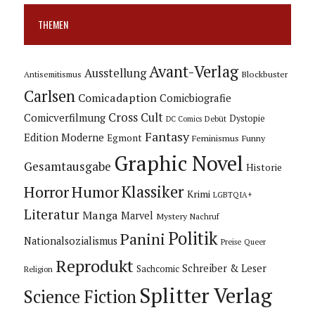
THEMEN
Avant-Verlag
Ausstellung
Blockbuster
Antisemitismus
Carlsen
Comicadaption
Comicbiografie
Cross Cult
Comicverfilmung
Dystopie
Debüt
DC Comics
Fantasy
Edition Moderne
Egmont
Feminismus
Funny
Graphic Novel
Gesamtausgabe
Historie
Horror
Humor
Klassiker
Krimi
LGBTQIA+
Literatur
Manga
Marvel
Mystery
Nachruf
Politik
Panini
Nationalsozialismus
Preise
Queer
Reprodukt
Schreiber & Leser
Sachcomic
Religion
Splitter Verlag
Science Fiction