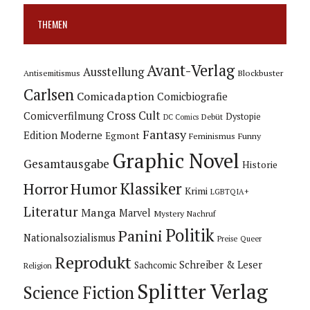
THEMEN
Avant-Verlag
Ausstellung
Blockbuster
Antisemitismus
Carlsen
Comicadaption
Comicbiografie
Cross Cult
Comicverfilmung
Dystopie
Debüt
DC Comics
Fantasy
Edition Moderne
Egmont
Feminismus
Funny
Graphic Novel
Gesamtausgabe
Historie
Horror
Humor
Klassiker
Krimi
LGBTQIA+
Literatur
Manga
Marvel
Mystery
Nachruf
Politik
Panini
Nationalsozialismus
Preise
Queer
Reprodukt
Schreiber & Leser
Sachcomic
Religion
Splitter Verlag
Science Fiction