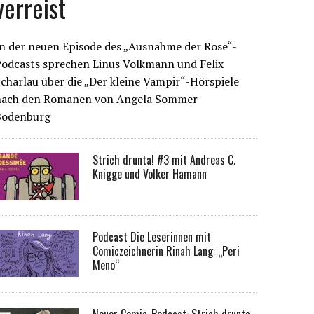
verreist
n der neuen Episode des „Ausnahme der Rose“-
Podcasts sprechen Linus Volkmann und Felix
charlau über die „Der kleine Vampir“-Hörspiele
nach den Romanen von Angela Sommer-
Bodenburg
Strich drunta! #3 mit Andreas C.
Knigge und Volker Hamann
Podcast Die Leserinnen mit
Comiczeichnerin Rinah Lang: „Peri
Meno“
Neuer Comic-Podcast: Strich drunta