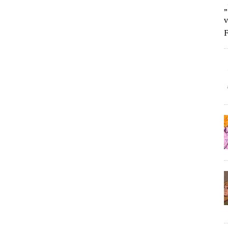
„
v
F