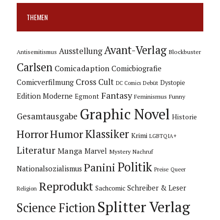
THEMEN
Avant-Verlag
Ausstellung
Blockbuster
Antisemitismus
Carlsen
Comicadaption
Comicbiografie
Cross Cult
Comicverfilmung
Dystopie
Debüt
DC Comics
Fantasy
Edition Moderne
Egmont
Feminismus
Funny
Graphic Novel
Gesamtausgabe
Historie
Horror
Humor
Klassiker
Krimi
LGBTQIA+
Literatur
Manga
Marvel
Mystery
Nachruf
Politik
Panini
Nationalsozialismus
Preise
Queer
Reprodukt
Schreiber & Leser
Sachcomic
Religion
Splitter Verlag
Science Fiction