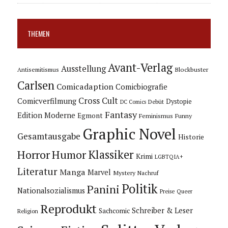
THEMEN
Avant-Verlag
Ausstellung
Blockbuster
Antisemitismus
Carlsen
Comicadaption
Comicbiografie
Cross Cult
Comicverfilmung
Dystopie
Debüt
DC Comics
Fantasy
Edition Moderne
Egmont
Feminismus
Funny
Graphic Novel
Gesamtausgabe
Historie
Horror
Humor
Klassiker
Krimi
LGBTQIA+
Literatur
Manga
Marvel
Mystery
Nachruf
Politik
Panini
Nationalsozialismus
Preise
Queer
Reprodukt
Schreiber & Leser
Sachcomic
Religion