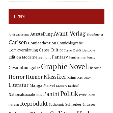
THEMEN
Avant-Verlag
Ausstellung
Blockbuster
Antisemitismus
Carlsen
Comicadaption
Comicbiografie
Cross Cult
Comicverfilmung
Dystopie
Debüt
DC Comics
Fantasy
Edition Moderne
Egmont
Feminismus
Funny
Graphic Novel
Gesamtausgabe
Historie
Horror
Humor
Klassiker
Krimi
LGBTQIA+
Literatur
Manga
Marvel
Mystery
Nachruf
Politik
Panini
Nationalsozialismus
Preise
Queer
Reprodukt
Schreiber & Leser
Sachcomic
Religion