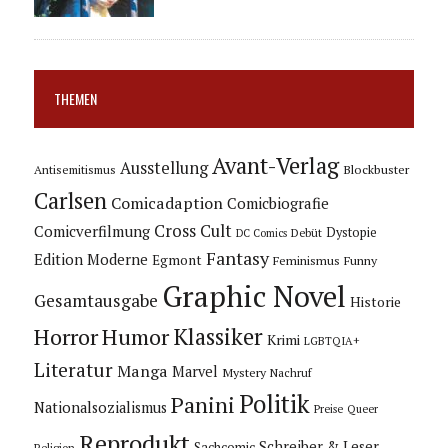
THEMEN
Avant-Verlag
Ausstellung
Blockbuster
Antisemitismus
Carlsen
Comicadaption
Comicbiografie
Cross Cult
Comicverfilmung
Dystopie
Debüt
DC Comics
Fantasy
Edition Moderne
Egmont
Feminismus
Funny
Graphic Novel
Gesamtausgabe
Historie
Horror
Humor
Klassiker
Krimi
LGBTQIA+
Literatur
Manga
Marvel
Mystery
Nachruf
Politik
Panini
Nationalsozialismus
Preise
Queer
Reprodukt
Schreiber & Leser
Sachcomic